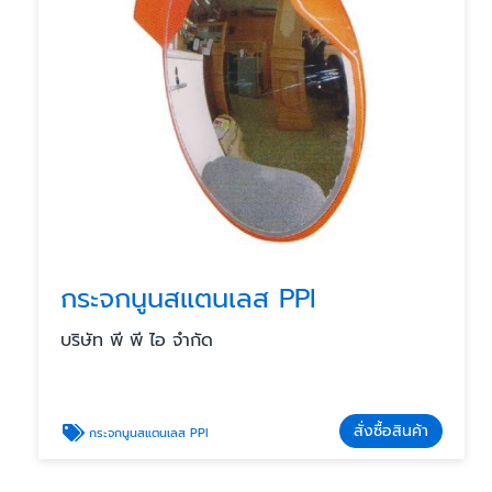
กระจกนูนสแตนเลส PPI
บริษัท พี พี ไอ จำกัด
สั่งซื้อสินค้า
กระจกนูนสแตนเลส PPI